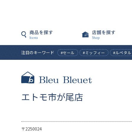
注目のキーワード
#セール
#ミッフィー
#ルペタル
エトモ市が尾店
〒2250024