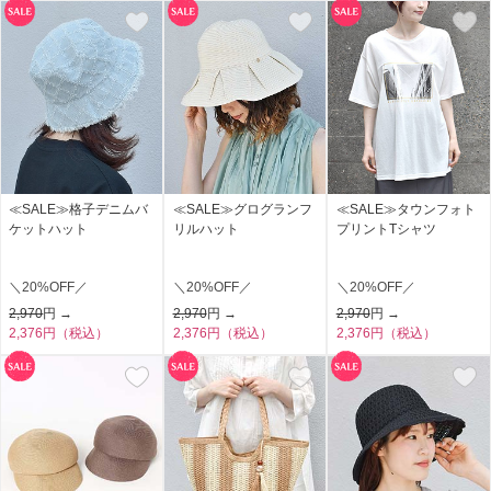
≪SALE≫格子デニムバ
≪SALE≫グログランフ
≪SALE≫タウンフォト
ケットハット
リルハット
プリントTシャツ
＼20%OFF／
＼20%OFF／
＼20%OFF／
2,970
円 →
2,970
円 →
2,970
円 →
2,376円（税込）
2,376円（税込）
2,376円（税込）