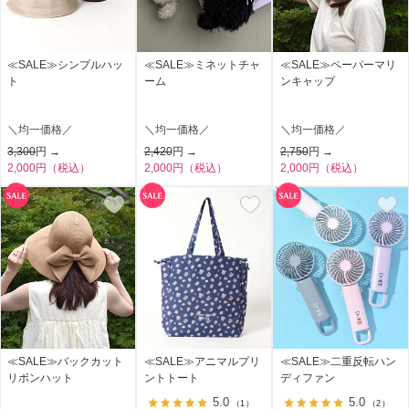
≪SALE≫シンプルハッ
≪SALE≫ミネットチャ
≪SALE≫ペーパーマリ
ト
ーム
ンキャップ
＼均一価格／
＼均一価格／
＼均一価格／
3,300
円 →
2,420
円 →
2,750
円 →
2,000円（税込）
2,000円（税込）
2,000円（税込）
≪SALE≫バックカット
≪SALE≫アニマルプリ
≪SALE≫二重反転ハン
リボンハット
ントトート
ディファン
5.0
5.0
（1）
（2）