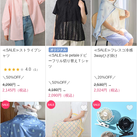
≪SALE≫ストライプシ
≪SALE≫フレスコ冷感
≪SALE≫le petaleドビ
ャツ
3wayひざ掛け
ーフリル切り替えＴシャ
ツ
4.0
（1）
＼50%OFF／
＼20%OFF／
＼50%OFF／
4,290
円 →
2,530
円 →
4,180
円 →
2,145円（税込）
2,024円（税込）
2,090円（税込）