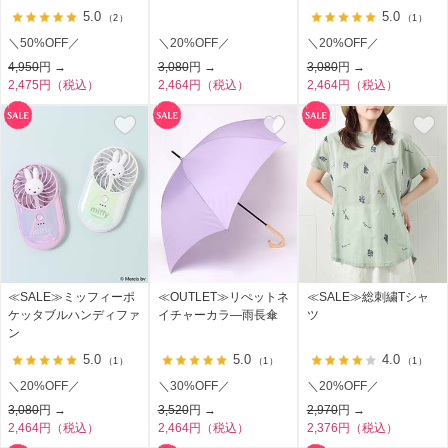
5.0
5.0
（2）
（1）
＼50%OFF／
＼20%OFF／
＼20%OFF／
4,950
円 →
3,080
円 →
3,080
円 →
2,475円（税込）
2,464円（税込）
2,464円（税込）
≪SALE≫ミッフィーポ
≪OUTLET≫リぺットネ
≪SALE≫総刺繍Tシャ
ケッタブルハンディファ
イチャーカラ―雨長傘
ツ
ン
5.0
5.0
4.0
（1）
（1）
（1）
＼20%OFF／
＼30%OFF／
＼20%OFF／
3,080
円 →
3,520
円 →
2,970
円 →
2,464円（税込）
2,464円（税込）
2,376円（税込）