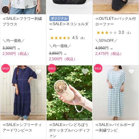
≪SALE≫フラワー刺繍
≪OUTLET≫バックル付
≪SALE≫ネコショルダ
ブラウス
ローファー
ー
3.0
（1）
4.5
（6）
＼均一価格／
＼50%OFF／
＼均一価格／
3,300
円 →
4,950
円 →
3,850
円 →
2,500円（税込）
2,475円（税込）
2,500円（税込）
≪SALE≫シフリーティ
≪SALE≫パンどろぼう
≪SALE≫パイルボーダ
アードワンピース
ポケッタブルハンディフ
ー刺繍ワンピ
ァン