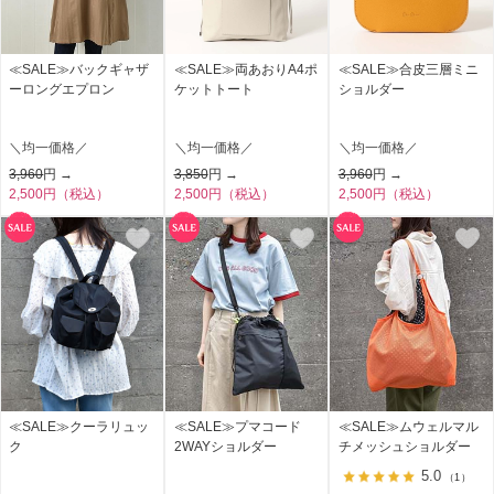
≪SALE≫バックギャザ
≪SALE≫両あおりA4ポ
≪SALE≫合皮三層ミニ
ーロングエプロン
ケットトート
ショルダー
＼均一価格／
＼均一価格／
＼均一価格／
3,960
円 →
3,850
円 →
3,960
円 →
2,500円（税込）
2,500円（税込）
2,500円（税込）
≪SALE≫クーラリュッ
≪SALE≫プマコード
≪SALE≫ムウェルマル
ク
2WAYショルダー
チメッシュショルダー
5.0
（1）