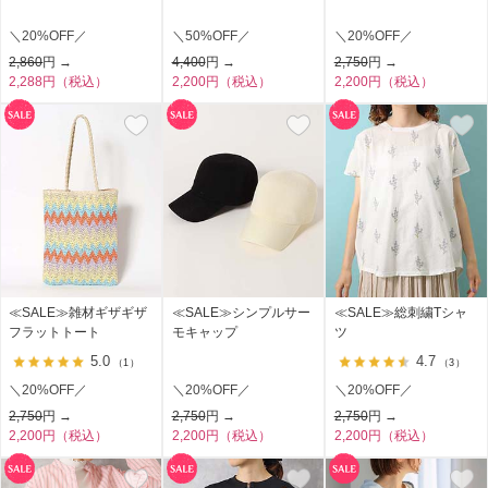
＼20%OFF／
＼50%OFF／
＼20%OFF／
2,860
円 →
4,400
円 →
2,750
円 →
2,288円（税込）
2,200円（税込）
2,200円（税込）
≪SALE≫雑材ギザギザ
≪SALE≫シンプルサー
≪SALE≫総刺繍Tシャ
フラットトート
モキャップ
ツ
5.0
4.7
（1）
（3）
＼20%OFF／
＼20%OFF／
＼20%OFF／
2,750
円 →
2,750
円 →
2,750
円 →
2,200円（税込）
2,200円（税込）
2,200円（税込）