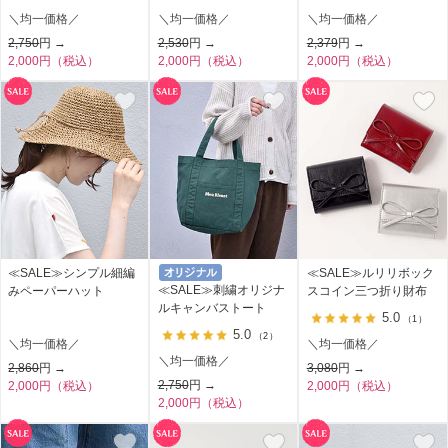
＼均一価格／
＼均一価格／
＼均一価格／
2,750
円 →
2,530
円 →
2,379
円 →
2,000円（税込）
2,000円（税込）
2,000円（税込）
≪SALE≫シンプル細編
≪SALE≫ルリリボック
≪SALE≫刺繍オリジナ
みペーパーハット
スコイン三つ折り財布
ルキャンバストート
5.0
（1）
5.0
（2）
＼均一価格／
＼均一価格／
＼均一価格／
2,860
円 →
3,080
円 →
2,750
円 →
2,000円（税込）
2,000円（税込）
2,000円（税込）