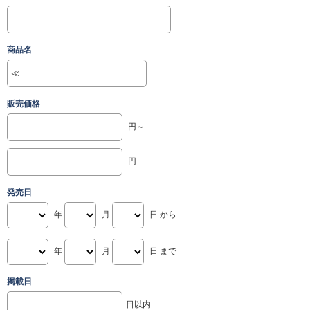
商品名
販売価格
円～
円
発売日
年
月
日 から
年
月
日 まで
掲載日
日以内