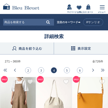
マイページ
お気に入り
カート
メニュー
#サンリオ
注目のキーワード➡
詳細検索
271～360件
全
726件
2
3
4
5
6