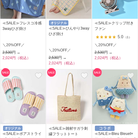
≪SALE≫フレスコ冷感
≪SALE≫クリップ付き
≪SALE≫ひんやり3way
3wayひざ掛け
ファン
ひざ掛け
5.0
（1）
＼20%OFF／
＼20%OFF／
＼20%OFF／
2,530
円 →
2,530
円 →
2,530
円 →
2,024円（税込）
2,024円（税込）
2,024円（税込）
≪SALE≫雑材サガラ刺
≪SALE≫ボアストライ
≪SALE≫Bleu Bleuet×
繍フラットトート