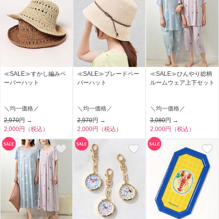
≪SALE≫すかし編みペ
≪SALE≫ブレードペー
≪SALE≫ひんやり総柄
ーパーハット
パーハット
ルームウェア上下セット
＼均一価格／
＼均一価格／
＼均一価格／
2,970
円 →
2,970
円 →
3,080
円 →
2,000円（税込）
2,000円（税込）
2,000円（税込）