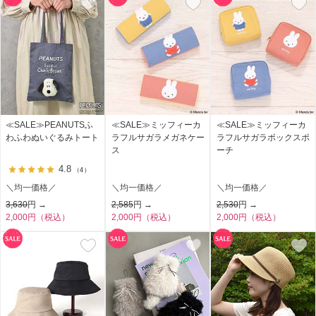
≪SALE≫PEANUTSふ
≪SALE≫ミッフィーカ
≪SALE≫ミッフィーカ
わふわぬいぐるみトート
ラフルサガラメガネケー
ラフルサガラボックスポ
ス
ーチ
4.8
（4）
＼均一価格／
＼均一価格／
＼均一価格／
3,630
円 →
2,585
円 →
2,530
円 →
2,000円（税込）
2,000円（税込）
2,000円（税込）