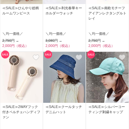
≪SALE≫ひんやり総柄
≪SALE≫利光春華キー
≪SALE≫南欧モチーフ
ルームワンピース
ホルダーウォッチ
アイアンレクタングルト
レイ
＼均一価格／
＼均一価格／
＼均一価格／
2,750
円 →
3,080
円 →
2,750
円 →
2,000円（税込）
2,000円（税込）
2,000円（税込）
≪SALE≫2WAYフック
≪SALE≫クールタッチ
≪SALE≫シルバーコー
付きペルチェハンディフ
デニムハット
ティング刺繍キャップ
ァン