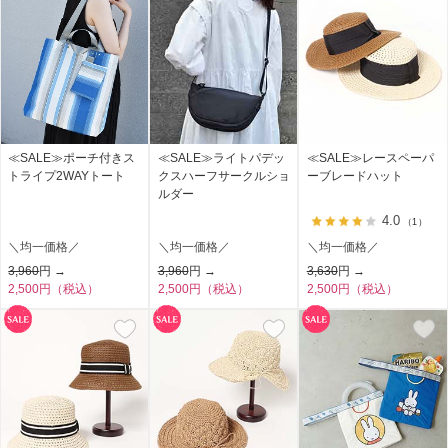
≪SALE≫ポーチ付きス
≪SALE≫ライトパデッ
≪SALE≫レースペーパ
トライプ2WAYトート
クスハーフサークルショ
ーブレードハット
ルダー
4.0
（1）
＼均一価格／
＼均一価格／
＼均一価格／
3,960
円 →
3,960
円 →
3,630
円 →
2,500円（税込）
2,500円（税込）
2,500円（税込）