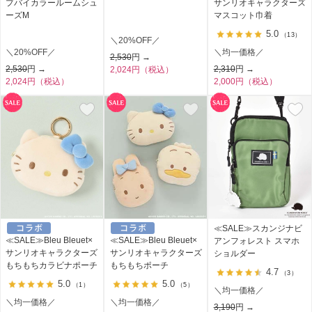
プバイカラールームシュ
サンリオキャラクターズ
ーズM
マスコット巾着
5.0
（13）
＼20%OFF／
＼20%OFF／
＼均一価格／
2,530
円 →
2,530
円 →
2,310
円 →
2,024円（税込）
2,024円（税込）
2,000円（税込）
≪SALE≫スカンジナビ
≪SALE≫Bleu Bleuet×
≪SALE≫Bleu Bleuet×
アンフォレスト スマホ
サンリオキャラクターズ
サンリオキャラクターズ
ショルダー
もちもちカラビナポーチ
もちもちポーチ
4.7
（3）
5.0
5.0
（1）
（5）
＼均一価格／
＼均一価格／
＼均一価格／
3,190
円 →