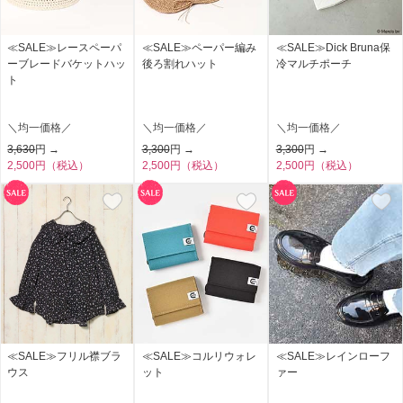
≪SALE≫レースペーパ
≪SALE≫ペーパー編み
≪SALE≫Dick Bruna保
ーブレードバケットハッ
後ろ割れハット
冷マルチポーチ
ト
＼均一価格／
＼均一価格／
＼均一価格／
3,630
円 →
3,300
円 →
3,300
円 →
2,500円（税込）
2,500円（税込）
2,500円（税込）
≪SALE≫フリル襟ブラ
≪SALE≫コルリウォレ
≪SALE≫レインローフ
ウス
ット
ァー