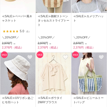
≪SALE≫ペーパー風キ
≪SALE≫雑材ストーン
≪SALE≫カメリアハッ
ャスケット
タッセルストライプトー
ト
ト
5.0
（1）
＼20%OFF／
＼20%OFF／
＼20%OFF／
2,970
円 →
2,970
円 →
2,970
円 →
2,376円（税込）
2,376円（税込）
2,376円（税込）
≪SALE≫UVリボンあご
≪SALE≫ボウタイ
≪SALE≫ビニールトー
ヒモ付ハット
2WAYブラウス
トバッグ