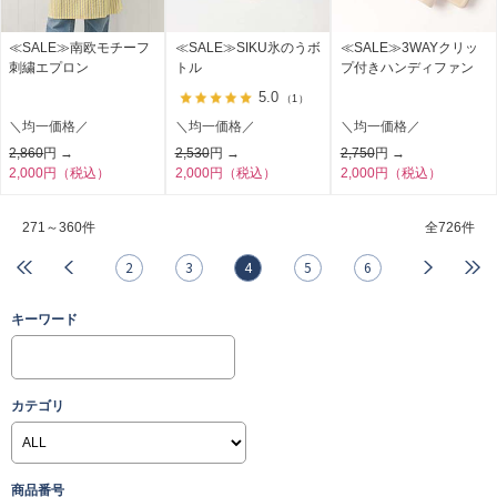
≪SALE≫南欧モチーフ
≪SALE≫SIKU氷のうボ
≪SALE≫3WAYクリッ
刺繍エプロン
トル
プ付きハンディファン
5.0
（1）
＼均一価格／
＼均一価格／
＼均一価格／
2,860
円 →
2,530
円 →
2,750
円 →
2,000円（税込）
2,000円（税込）
2,000円（税込）
271～360件
全
726件
2
3
4
5
6
キーワード
カテゴリ
商品番号