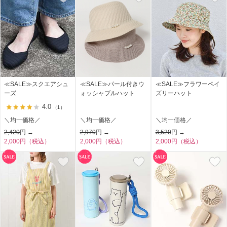
≪SALE≫スクエアシュ
≪SALE≫パール付きウ
≪SALE≫フラワーペイ
ーズ
ォッシャブルハット
ズリーハット
4.0
（1）
＼均一価格／
＼均一価格／
＼均一価格／
2,420
円 →
2,970
円 →
3,520
円 →
2,000円（税込）
2,000円（税込）
2,000円（税込）