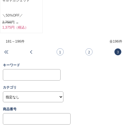
キルトポシェット
＼50%OFF／
2,750
円 →
1,375円（税込）
181～196件
全
196件
1
2
3
キーワード
カテゴリ
商品番号