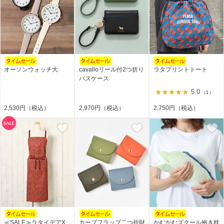
オーソンウォッチ大
cavalloリール付2つ折り
ラタプリントトート
パスケース
5.0
（1）
2,530円（税込）
2,970円（税込）
2,750円（税込）
≪SALE≫ラタイデアX
カーブフラップ二つ折財
かむかむズクール抱き枕