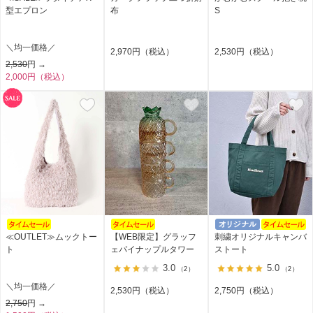
型エプロン
布
S
＼均一価格／
2,970円（税込）
2,530円（税込）
2,530
円 →
2,000円（税込）
≪OUTLET≫ムックトー
【WEB限定】グラッフ
刺繍オリジナルキャンバ
ト
ェパイナップルタワー
ストート
3.0
5.0
（2）
（2）
＼均一価格／
2,530円（税込）
2,750円（税込）
2,750
円 →