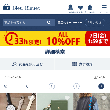
マイページ
お気に入り
カート
メニュー
#サンリオ
注目のキーワード➡
詳細検索
181～196件
全
196件
1
2
3