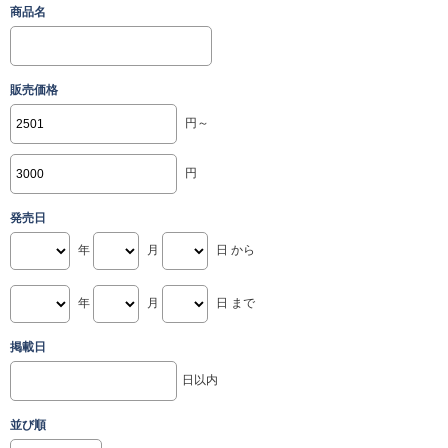
商品名
販売価格
円～
円
発売日
年
月
日 から
年
月
日 まで
掲載日
日以内
並び順