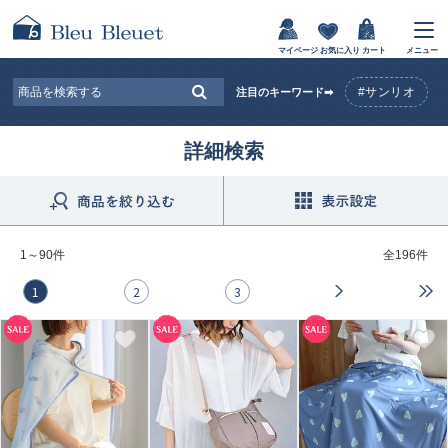
マイページ
お気に入り
カート
メニュー
#サンリオ
注目のキーワード➡
詳細検索
1～90件
全
196件
1
2
3