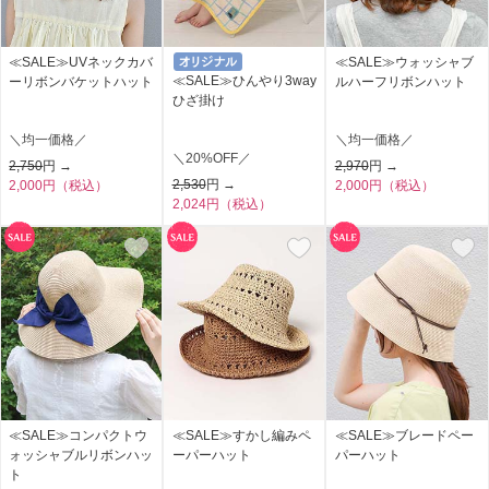
≪SALE≫UVネックカバ
≪SALE≫ウォッシャブ
≪SALE≫ひんやり3way
ーリボンバケットハット
ルハーフリボンハット
ひざ掛け
＼均一価格／
＼均一価格／
＼20%OFF／
2,750
円 →
2,970
円 →
2,530
円 →
2,000円（税込）
2,000円（税込）
2,024円（税込）
≪SALE≫コンパクトウ
≪SALE≫すかし編みペ
≪SALE≫ブレードペー
ォッシャブルリボンハッ
ーパーハット
パーハット
ト