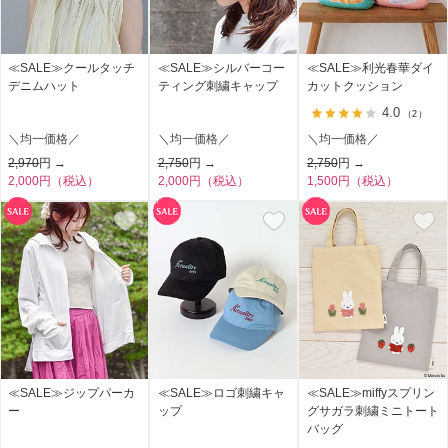
≪SALE≫クールタッチ
≪SALE≫シルバーコー
≪SALE≫利光春華ダイ
デニムハット
ティング刺繍キャップ
カットクッション
4.0
（2）
＼均一価格／
＼均一価格／
＼均一価格／
2,970
円 →
2,750
円 →
2,750
円 →
2,000円（税込）
2,000円（税込）
1,500円（税込）
≪SALE≫ジップパーカ
≪SALE≫ロゴ刺繍キャ
≪SALE≫miffyスプリン
ー
ップ
グサガラ刺繍ミニトート
バッグ