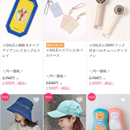
≪SALE≫南欧モチーフ
≪SALE≫2WAYフック
≪SALE≫スワンエポパ
アイアンレクタングルト
付きペルチェハンディフ
スケース
レイ
ァン
＼均一価格／
＼均一価格／
＼均一価格／
2,750
円 →
2,750
円 →
2,530
円 →
2,000円（税込）
2,000円（税込）
1,500円（税込）