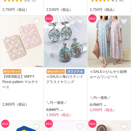
5.0
4.3
（1）
（4）
2,750円（税込）
2,530円（税込）
2,750円（税込）
≪SALE≫ひんやり総柄
【WEB限定】MIFFY
≪SALE≫海のステンド
ルームワンピース
Floral pattern マルチケ
グラスイヤリング
ース
＼均一価格／
＼均一価格／
2,860円（税込）
2,750
円 →
2,640
円 →
2,000円（税込）
1,500円（税込）