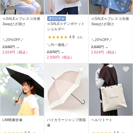
≪SALE≫フレスコ冷感
≪SALE≫フレスコ冷感
≪SALE≫テンポケット
3wayひざ掛け
3wayひざ掛け
ショルダー
4.8
（11）
＼20%OFF／
＼20%OFF／
＼均一価格／
2,530
円 →
2,530
円 →
2,970
円 →
2,024円（税込）
2,024円（税込）
2,500円（税込）
LIM晴兼折傘
バイカラージャンプ雨長
ヘルツトート
傘