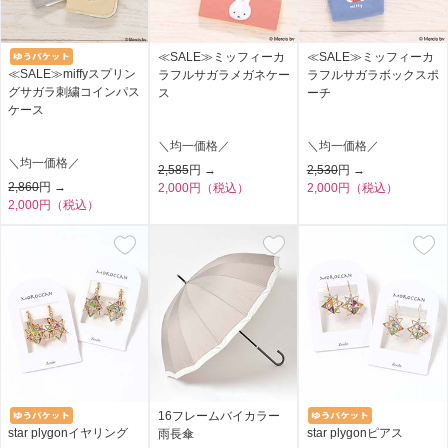
≪SALE≫ミッフィーカ
≪SALE≫ミッフィーカ
≪SALE≫miffyスプリン
ラフルサガラメガネケー
ラフルサガラボックスポ
グサガラ刺繍コインパス
ス
ーチ
ケース
＼均一価格／
＼均一価格／
＼均一価格／
2,585
円 →
2,530
円 →
2,860
円 →
2,000円（税込）
2,000円（税込）
2,000円（税込）
16フレームバイカラー
star plygonイヤリング
star plygonピアス
雨長傘