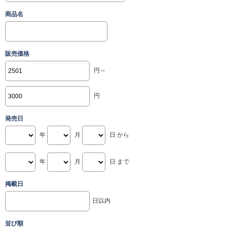
商品名
販売価格
円～
円
発売日
年
月
日 から
年
月
日 まで
掲載日
日以内
並び順