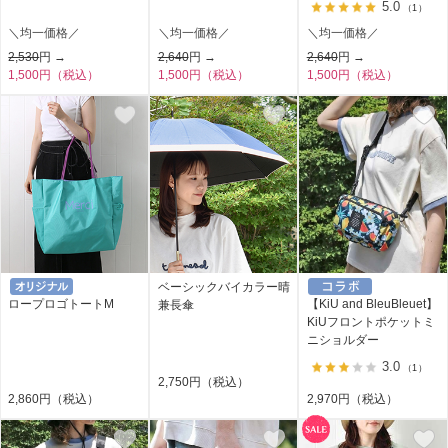
5.0
（1）
＼均一価格／
＼均一価格／
＼均一価格／
2,530
円 →
2,640
円 →
2,640
円 →
1,500円（税込）
1,500円（税込）
1,500円（税込）
ベーシックバイカラー晴
ロープロゴトートM
【KiU and BleuBleuet】
兼長傘
KiUフロントポケットミ
ニショルダー
3.0
（1）
2,750円（税込）
2,860円（税込）
2,970円（税込）