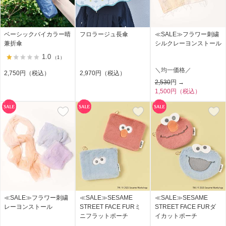
ベーシックバイカラー晴
フロラージュ長傘
≪SALE≫フラワー刺繍
兼折傘
シルクレーヨンストール
1.0
（1）
＼均一価格／
2,750円（税込）
2,970円（税込）
2,530
円 →
1,500円（税込）
≪SALE≫フラワー刺繍
≪SALE≫SESAME
≪SALE≫SESAME
レーヨンストール
STREET FACE FURミ
STREET FACE FURダ
ニフラットポーチ
イカットポーチ