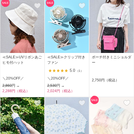
≪SALE≫UVリボンあご
≪SALE≫クリップ付き
ポーチ付きミニショルダ
ヒモ付ハット
ファン
ー
5.0
（1）
＼20%OFF／
＼20%OFF／
2,750円（税込）
2,860
円 →
2,530
円 →
2,288円（税込）
2,024円（税込）