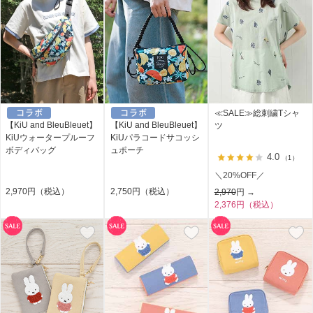
≪SALE≫総刺繍Tシャ
【KiU and BleuBleuet】
【KiU and BleuBleuet】
ツ
KiUウォータープルーフ
KiUパラコードサコッシ
ボディバッグ
ュポーチ
4.0
（1）
＼20%OFF／
2,970円（税込）
2,750円（税込）
2,970
円 →
2,376円（税込）