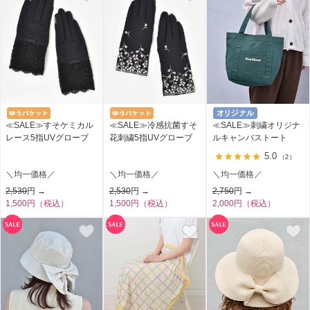
≪SALE≫すそケミカル
≪SALE≫冷感抗菌すそ
≪SALE≫刺繍オリジナ
レース5指UVグローブ
花刺繍5指UVグローブ
ルキャンバストート
5.0
（2）
＼均一価格／
＼均一価格／
＼均一価格／
2,530
円 →
2,530
円 →
2,750
円 →
1,500円（税込）
1,500円（税込）
2,000円（税込）