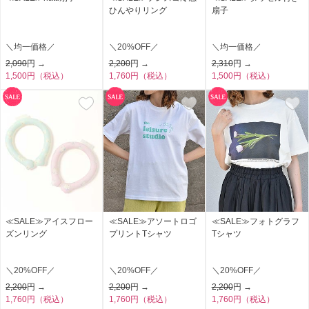
ひんやりリング
扇子
＼均一価格／
＼20%OFF／
＼均一価格／
2,090
円 →
2,200
円 →
2,310
円 →
1,500円（税込）
1,760円（税込）
1,500円（税込）
≪SALE≫アイスフロー
≪SALE≫アソートロゴ
≪SALE≫フォトグラフ
ズンリング
プリントTシャツ
Tシャツ
＼20%OFF／
＼20%OFF／
＼20%OFF／
2,200
円 →
2,200
円 →
2,200
円 →
1,760円（税込）
1,760円（税込）
1,760円（税込）