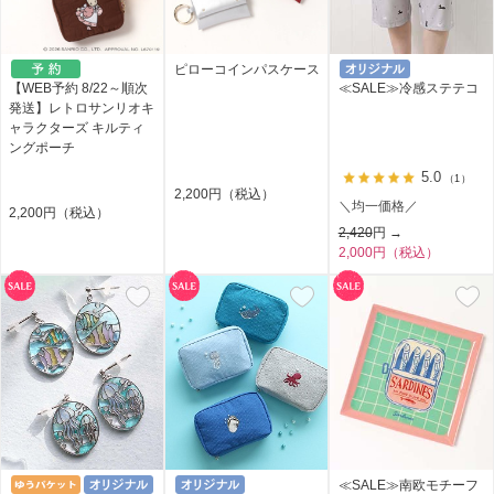
ピローコインパスケース
【WEB予約 8/22～順次
≪SALE≫冷感ステテコ
発送】レトロサンリオキ
ャラクターズ キルティ
ングポーチ
5.0
（1）
2,200円（税込）
＼均一価格／
2,200円（税込）
2,420
円 →
2,000円（税込）
≪SALE≫南欧モチーフ