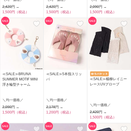
2,420
円 →
2,420
円 →
2,090
円 →
1,500円（税込）
1,500円（税込）
1,500円（税込）
≪SALE≫BRUNA
≪SALE≫5本指スリッ
≪SALE≫楊柳レイニー
SUMMER MOTIF MINI
パ
レースUVグローブ
浮き輪型チャーム
＼均一価格／
＼均一価格／
＼均一価格／
2,090
円 →
2,178
円 →
2,420
円 →
1,500円（税込）
1,200円（税込）
1,500円（税込）