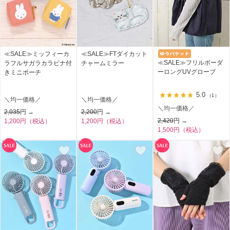
≪SALE≫ミッフィーカ
≪SALE≫FTダイカット
≪SALE≫フリルボーダ
ラフルサガラカラビナ付
チャームミラー
ーロングUVグローブ
きミニポーチ
5.0
（1）
＼均一価格／
＼均一価格／
＼均一価格／
2,035
円 →
2,200
円 →
2,420
円 →
1,200円（税込）
1,200円（税込）
1,500円（税込）