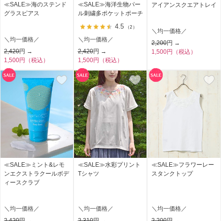
≪SALE≫海のステンド
≪SALE≫海洋生物パー
アイアンスクエアトレイ
グラスピアス
ル刺繍多ポケットポーチ
4.5
（2）
＼均一価格／
＼均一価格／
＼均一価格／
2,200
円 →
2,420
円 →
2,420
円 →
1,500円（税込）
1,500円（税込）
1,500円（税込）
≪SALE≫ミント&レモ
≪SALE≫水彩プリント
≪SALE≫フラワーレー
ンエクストラクールボデ
Tシャツ
スタンクトップ
ィースクラブ
＼均一価格／
＼均一価格／
＼均一価格／
2,420
円 →
2,310
円 →
2,200
円 →