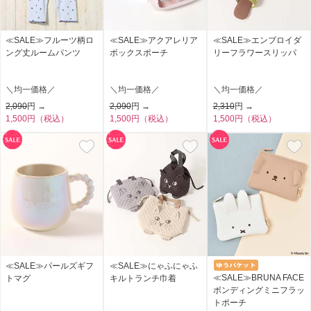
≪SALE≫フルーツ柄ロ
≪SALE≫アクアレリア
≪SALE≫エンブロイダ
ング丈ルームパンツ
ボックスポーチ
リーフラワースリッパ
＼均一価格／
＼均一価格／
＼均一価格／
2,090
円 →
2,090
円 →
2,310
円 →
1,500円（税込）
1,500円（税込）
1,500円（税込）
≪SALE≫パールズギフ
≪SALE≫にゃふにゃふ
≪SALE≫BRUNA FACE
トマグ
キルトランチ巾着
ボンディングミニフラッ
トポーチ