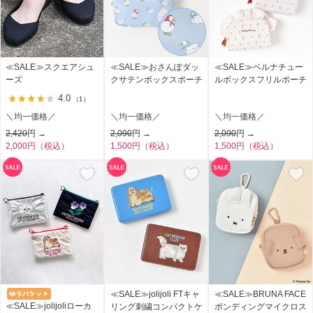
≪SALE≫スクエアシュ
≪SALE≫おさんぽダッ
≪SALE≫ベルナチュー
ーズ
クサテンボックスポーチ
ルボックスフリルポーチ
4.0
（1）
＼均一価格／
＼均一価格／
＼均一価格／
2,420
円 →
2,090
円 →
2,090
円 →
2,000円（税込）
1,500円（税込）
1,500円（税込）
≪SALE≫jolijoli FTキャ
≪SALE≫BRUNA FACE
≪SALE≫jolijoliローカ
リング刺繍コンパクトケ
ボンディングマイクロス