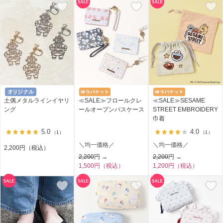
土偶メタルラインイヤリ
≪SALE≫フロールクレ
≪SALE≫SESAME
ング
ールオープンパスケース
STREET EMBROIDERY
巾着
5.0
4.0
（1）
（1）
＼均一価格／
＼均一価格／
2,200円（税込）
2,200
円 →
2,200
円 →
1,500円（税込）
1,200円（税込）