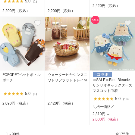
5.0
（1）
2,420円（税込）
2,200円（税込）
2,200円（税込）
FOFOPETペットボトル
ウォーターヒヤシンスニ
≪SALE≫Bleu Bleuet×
ポーチ
ワトリフラットトレイM
サンリオキャラクターズ
マスコット巾着
5.0
（1）
5.0
（13）
2,090円（税込）
2,420円（税込）
＼均一価格／
2,310
円 →
2,000円（税込）
1～90件
全
175件