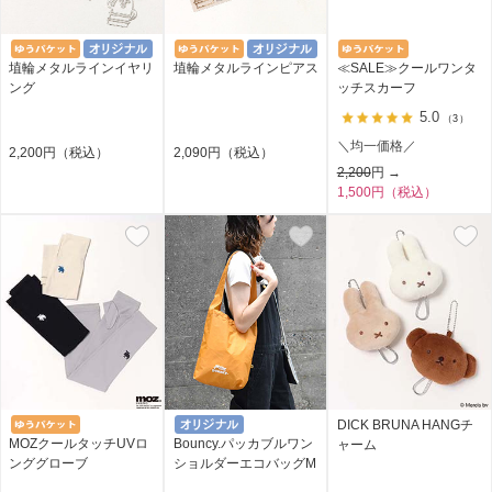
埴輪メタルラインイヤリ
埴輪メタルラインピアス
≪SALE≫クールワンタ
ング
ッチスカーフ
5.0
（3）
＼均一価格／
2,200円（税込）
2,090円（税込）
2,200
円 →
1,500円（税込）
DICK BRUNA HANGチ
MOZクールタッチUVロ
Bouncy.パッカブルワン
ャーム
ンググローブ
ショルダーエコバッグМ