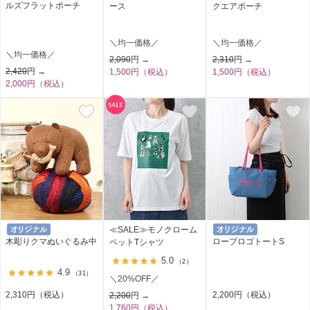
ルズフラットポーチ
ース
クエアポーチ
＼均一価格／
＼均一価格／
＼均一価格／
2,090
円 →
2,310
円 →
2,420
円 →
1,500円（税込）
1,500円（税込）
2,000円（税込）
≪SALE≫モノクローム
木彫りクマぬいぐるみ中
ロープロゴトートS
ペットTシャツ
5.0
（2）
4.9
（31）
＼20%OFF／
2,310円（税込）
2,200円（税込）
2,200
円 →
1,760円（税込）