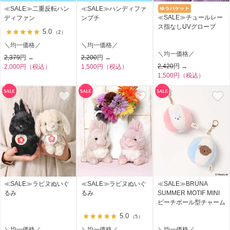
≪SALE≫二重反転ハン
≪SALE≫ハンディファ
≪SALE≫チュールレー
ディファン
ンプチ
ス指なしUVグローブ
5.0
（2）
＼均一価格／
＼均一価格／
＼均一価格／
2,379
円 →
2,200
円 →
2,420
円 →
2,000円（税込）
1,500円（税込）
1,500円（税込）
≪SALE≫ラピヌぬいぐ
≪SALE≫ラピヌぬいぐ
≪SALE≫BRUNA
るみ
るみ
SUMMER MOTIF MINI
ビーチボール型チャーム
5.0
（5）
＼均一価格／
＼均一価格／
＼均一価格／