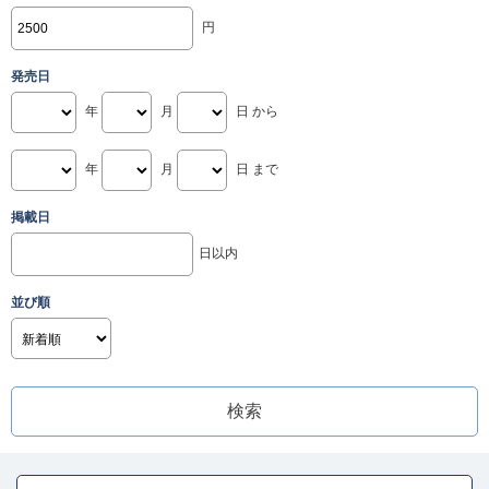
円
発売日
年
月
日 から
年
月
日 まで
掲載日
日以内
並び順