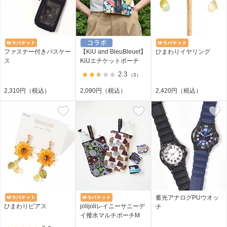
ファスナー付きパスケー
【KiU and BleuBleuet】
ひまわりイヤリング
ス
KiUエチケットポーチ
2.3
（3）
2,310円（税込）
2,090円（税込）
2,420円（税込）
蓄光アナログPUウオッ
ひまわりピアス
jolijoliレイニーサニーデ
チ
イ撥水マルチポーチM