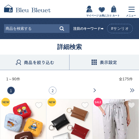
マイページ
お気に入り
カート
メニュー
#サンリオ
注目のキーワード➡
詳細検索
1～90件
全
175件
1
2