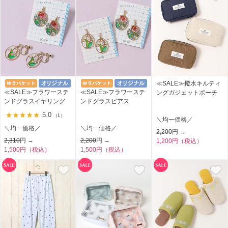
≪SALE≫撥水キルティ
≪SALE≫フラワーステ
≪SALE≫フラワーステ
ングガジェットポーチ
ンドグラスイヤリング
ンドグラスピアス
5.0
（1）
＼均一価格／
＼均一価格／
＼均一価格／
2,200
円 →
2,310
円 →
2,200
円 →
1,200円（税込）
1,500円（税込）
1,500円（税込）