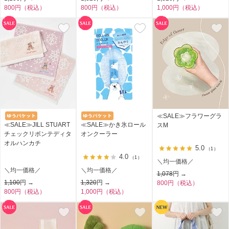
800円（税込）
800円（税込）
1,000円（税込）
≪SALE≫フラワーグラ
≪SALE≫JILL STUART
≪SALE≫かき氷ロール
スM
チェックリボンテディタ
オンクーラー
オルハンカチ
5.0
（1）
4.0
（1）
＼均一価格／
＼均一価格／
＼均一価格／
1,078
円 →
1,100
円 →
1,320
円 →
800円（税込）
800円（税込）
1,000円（税込）