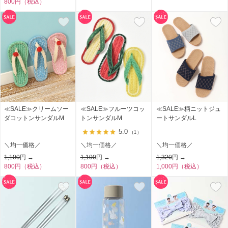
800円（税込）
≪SALE≫クリームソー
≪SALE≫フルーツコッ
≪SALE≫柄ニットジュ
ダコットンサンダルM
トンサンダルM
ートサンダルL
5.0
（1）
＼均一価格／
＼均一価格／
＼均一価格／
1,100
円 →
1,100
円 →
1,320
円 →
800円（税込）
800円（税込）
1,000円（税込）