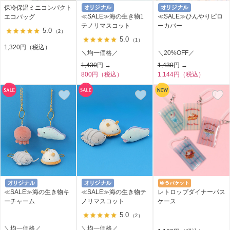
保冷保温ミニコンパクト
≪SALE≫海の生き物1
≪SALE≫ひんやりピロ
エコバッグ
テノリマスコット
ーカバー
5.0
（2）
5.0
（1）
1,320円（税込）
＼均一価格／
＼20%OFF／
1,430
円 →
1,430
円 →
800円（税込）
1,144円（税込）
≪SALE≫海の生き物キ
≪SALE≫海の生き物テ
レトロップダイナーパス
ーチャーム
ノリマスコット
ケース
5.0
（2）
＼均一価格／
＼均一価格／