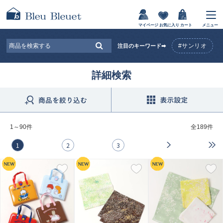
マイページ
お気に入り
カート
メニュー
#サンリオ
注目のキーワード➡
詳細検索
1～90件
全
189件
1
2
3