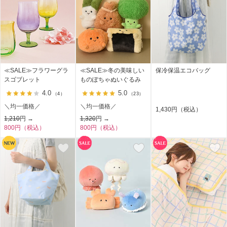
≪SALE≫フラワーグラ
≪SALE≫冬の美味しい
保冷保温エコバッグ
スゴブレット
ものぽちゃぬいぐるみ
4.0
5.0
（4）
（23）
＼均一価格／
＼均一価格／
1,430円（税込）
1,210
円 →
1,320
円 →
800円（税込）
800円（税込）