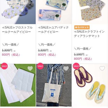
≪SALE≫フロストフル
≪SALE≫ユアバディク
≪SALE≫クラフトイン
ールクールアイピロー
ールアイピロー
ディアランチマット
＼均一価格／
＼均一価格／
＼均一価格／
1,320
円 →
1,320
円 →
1,100
円 →
800円（税込）
800円（税込）
800円（税込）