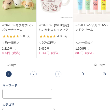
≪SALE≫モフモフレン
≪SALE≫【WEB限定】
≪SALE≫ソムリエUVハ
ズキーチャーム
ちいかわコミックマグ
ンドクリーム
5.0
4.8
（2）
（4）
＼均一価格／
＼20%OFF／
＼均一価格／
1,210
円 →
1,430
円 →
1,100
円 →
800円（税込）
1,144円（税込）
800円（税込）
1～90件
全
189件
1
2
3
キーワード
カテゴリ