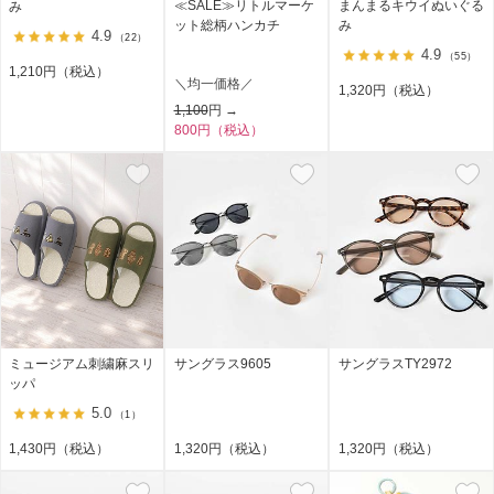
≪SALE≫リトルマーケ
まんまるキウイぬいぐる
み
ット総柄ハンカチ
み
4.9
（22）
4.9
（55）
1,210円（税込）
＼均一価格／
1,320円（税込）
1,100
円 →
800円（税込）
ミュージアム刺繍麻スリ
サングラス9605
サングラスTY2972
ッパ
5.0
（1）
1,430円（税込）
1,320円（税込）
1,320円（税込）