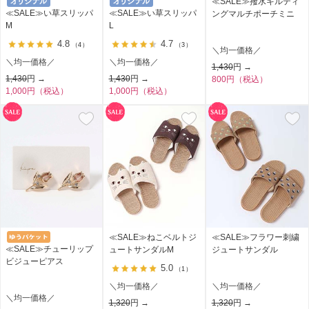
≪SALE≫撥水キルティ
≪SALE≫い草スリッパ
≪SALE≫い草スリッパ
ングマルチポーチミニ
M
L
4.8
4.7
（4）
（3）
＼均一価格／
＼均一価格／
＼均一価格／
1,430
円 →
1,430
円 →
1,430
円 →
800円（税込）
1,000円（税込）
1,000円（税込）
≪SALE≫ねこベルトジ
≪SALE≫フラワー刺繍
≪SALE≫チューリップ
ュートサンダルM
ジュートサンダル
ビジューピアス
5.0
（1）
＼均一価格／
＼均一価格／
＼均一価格／
1,320
円 →
1,320
円 →