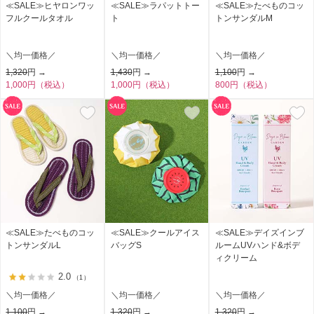
≪SALE≫ヒヤロンワッ
≪SALE≫ラパットトー
≪SALE≫たべものコッ
フルクールタオル
ト
トンサンダルM
＼均一価格／
＼均一価格／
＼均一価格／
1,320
円 →
1,430
円 →
1,100
円 →
1,000円（税込）
1,000円（税込）
800円（税込）
≪SALE≫たべものコッ
≪SALE≫クールアイス
≪SALE≫デイズインブ
トンサンダルL
バッグS
ルームUVハンド&ボデ
ィクリーム
2.0
（1）
＼均一価格／
＼均一価格／
＼均一価格／
1,100
円 →
1,320
円 →
1,320
円 →