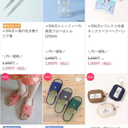
≪SALE≫ミッフィー六
≪SALE≫フレスコ冷感
≪SALE≫海の生き物ク
角形ブローボトル
ネッククーラーヘアバン
リア箸
(250ml)
ド
＼均一価格／
＼均一価格／
＼均一価格／
1,430
円 →
1,430
円 →
1,320
円 →
1,000円（税込）
1,000円（税込）
1,000円（税込）