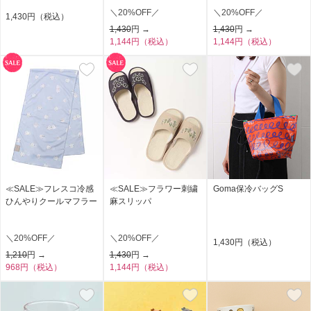
＼20%OFF／
＼20%OFF／
1,430円（税込）
1,430
円 →
1,430
円 →
1,144円（税込）
1,144円（税込）
≪SALE≫フレスコ冷感
≪SALE≫フラワー刺繍
Goma保冷バッグS
ひんやりクールマフラー
麻スリッパ
＼20%OFF／
＼20%OFF／
1,430円（税込）
1,210
円 →
1,430
円 →
968円（税込）
1,144円（税込）