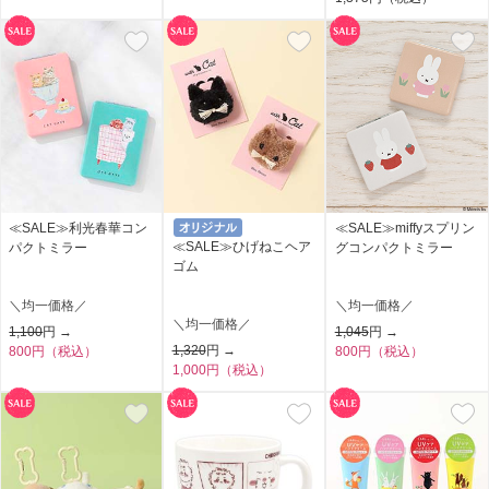
≪SALE≫利光春華コン
≪SALE≫miffyスプリン
≪SALE≫ひげねこヘア
パクトミラー
グコンパクトミラー
ゴム
＼均一価格／
＼均一価格／
＼均一価格／
1,100
円 →
1,045
円 →
1,320
円 →
800円（税込）
800円（税込）
1,000円（税込）