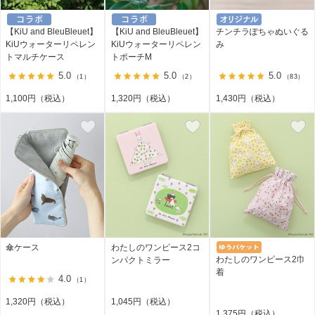
【KiU and BleuBleuet】
【KiU and BleuBleuet】
チンチラぽちゃぬいぐる
KiUウォーターリペレン
KiUウォーターリペレン
み
トマルチケース
トポーチM
5.0
5.0
5.0
（1）
（2）
（83）
1,100円（税込）
1,320円（税込）
1,430円（税込）
傘ケース
わたしのワンピース2コ
わたしのワンピース2巾
ンパクトミラー
着
4.0
（1）
1,320円（税込）
1,045円（税込）
1,375円（税込）