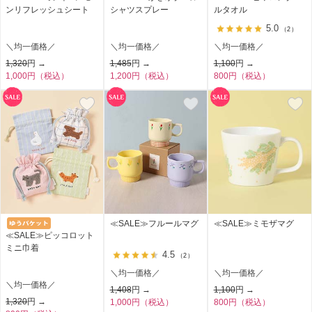
ンリフレッシュシート
シャツスプレー
ルタオル
5.0
（2）
＼均一価格／
＼均一価格／
＼均一価格／
1,320
円 →
1,485
円 →
1,100
円 →
1,000円（税込）
1,200円（税込）
800円（税込）
≪SALE≫フルールマグ
≪SALE≫ミモザマグ
≪SALE≫ピッコロット
ミニ巾着
4.5
（2）
＼均一価格／
＼均一価格／
＼均一価格／
1,408
円 →
1,100
円 →
1,320
円 →
1,000円（税込）
800円（税込）