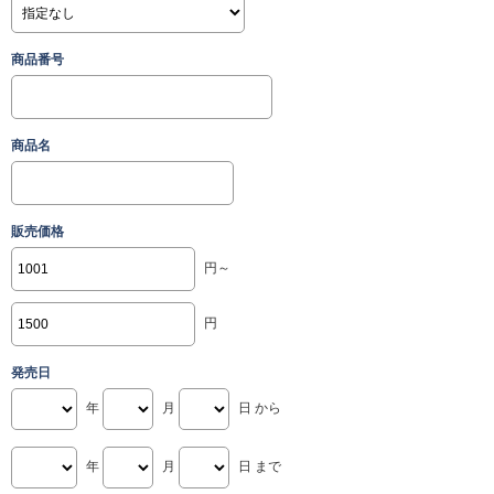
商品番号
商品名
販売価格
円～
円
発売日
年
月
日 から
年
月
日 まで