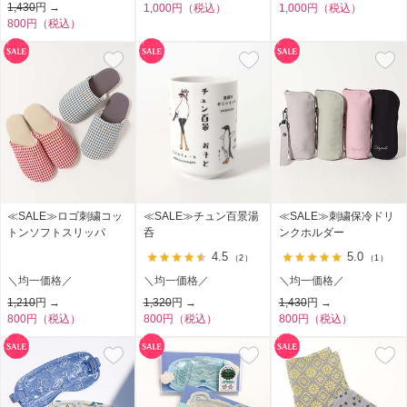
1,430
円 →
1,000円（税込）
1,000円（税込）
800円（税込）
≪SALE≫ロゴ刺繍コッ
≪SALE≫チュン百景湯
≪SALE≫刺繍保冷ドリ
トンソフトスリッパ
呑
ンクホルダー
4.5
5.0
（2）
（1）
＼均一価格／
＼均一価格／
＼均一価格／
1,210
円 →
1,320
円 →
1,430
円 →
800円（税込）
800円（税込）
800円（税込）