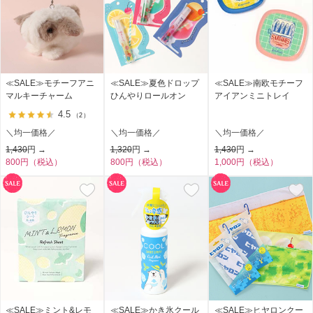
≪SALE≫モチーフアニ
≪SALE≫夏色ドロップ
≪SALE≫南欧モチーフ
マルキーチャーム
ひんやりロールオン
アイアンミニトレイ
4.5
（2）
＼均一価格／
＼均一価格／
＼均一価格／
1,430
円 →
1,320
円 →
1,430
円 →
800円（税込）
800円（税込）
1,000円（税込）
≪SALE≫ミント&レモ
≪SALE≫かき氷クール
≪SALE≫ヒヤロンクー