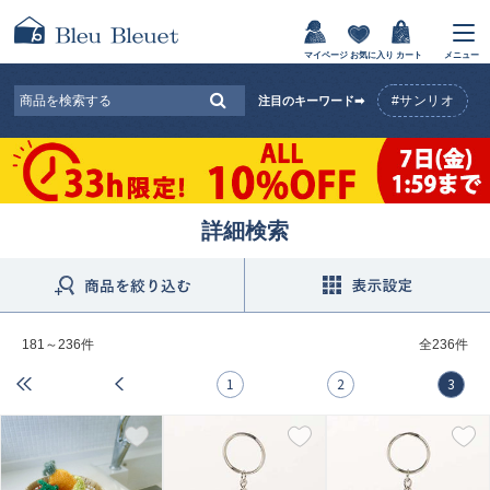
マイページ
お気に入り
カート
メニュー
#サンリオ
注目のキーワード➡
詳細検索
181～236件
全
236件
1
2
3