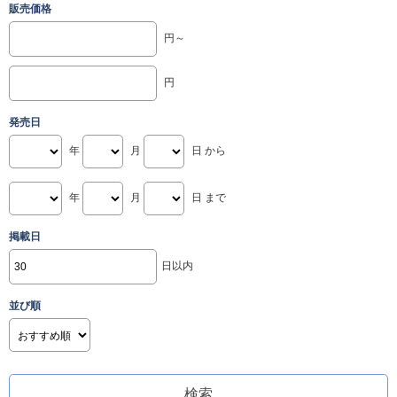
販売価格
円～
円
発売日
年
月
日 から
年
月
日 まで
掲載日
日以内
並び順