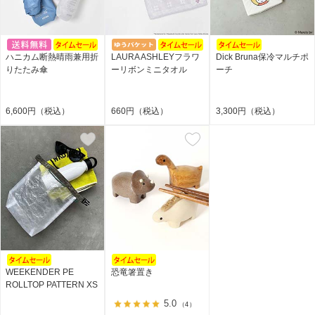
ハニカム断熱晴雨兼用折
LAURA ASHLEYフラワ
Dick Bruna保冷マルチポ
りたたみ傘
ーリボンミニタオル
ーチ
6,600円（税込）
660円（税込）
3,300円（税込）
WEEKENDER PE
恐竜箸置き
ROLLTOP PATTERN XS
5.0
（4）