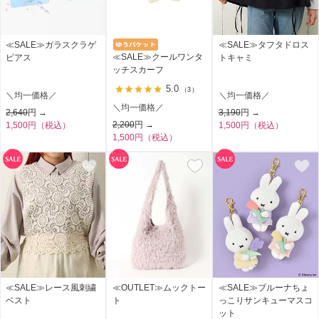
≪SALE≫ガラスクラゲ
≪SALE≫タフタドロス
≪SALE≫クールワンタ
ピアス
トキャミ
ッチスカーフ
5.0
（3）
＼均一価格／
＼均一価格／
＼均一価格／
2,640
円 →
3,190
円 →
2,200
円 →
1,500円（税込）
1,500円（税込）
1,500円（税込）
≪SALE≫レース風刺繍
≪OUTLET≫ムックトー
≪SALE≫ブルーナちょ
ベスト
ト
っこりサンキューマスコ
ット