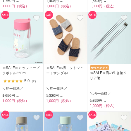
1,760
円 →
1,408
円 →
1,540
円 →
1,000円（税込）
1,000円（税込）
1,000円（税込）
≪SALE≫ミッフィープ
≪SALE≫柄ニットジュ
≪SALE≫海の生き物ク
ラボトル350ml
ートサンダルL
リア箸
5.0
（2）
＼均一価格／
＼均一価格／
＼均一価格／
1,650
円 →
1,320
円 →
1,320
円 →
1,000円（税込）
1,000円（税込）
1,000円（税込）