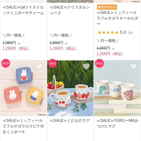
≪SALE≫catツイストロ
≪SALE≫クリスタルシ
≪SALE≫ミッフィーカ
ックミニポーチチャーム
ューズ
ラフルサガラキーホルダ
ー
5.0
（1）
＼均一価格／
＼均一価格／
＼均一価格／
1,980
円 →
1,650
円 →
1,650
円 →
1,200円（税込）
1,200円（税込）
1,200円（税込）
≪SALE≫ミッフィーカ
≪SALE≫くだものマグ
≪SALE≫YURUーMAみ
ラフルサガラカラビナ付
つけたマグ
きミニポーチ