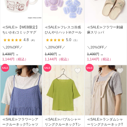
≪SALE≫【WEB限定】
≪SALE≫フレスコ冷感
≪SALE≫フラワー刺繍
ちいかわコミックマグ
ひんやりハットinクール
麻スリッパ
4.8
5.0
（4）
（1）
＼20%OFF／
＼20%OFF／
＼20%OFF／
1,430
円 →
1,430
円 →
1,430
円 →
1,144円（税込）
1,144円（税込）
1,144円（税込）
≪SALE≫フラワーシア
≪SALE≫バブルシャー
≪SALE≫ランダムシャ
ークルーネックTシャツ
リングクルーネックTシ
ーリングクルーネックT