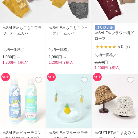
≪SALE≫もこもこフラ
≪SALE≫もこもこウェ
≪SALE≫フラワー柄グ
ワーアームカバー
ーブアームカバー
ローブ
5.0
（1）
＼均一価格／
＼均一価格／
＼均一価格／
1,980
円 →
1,980
円 →
2,970
円 →
1,200円（税込）
1,200円（税込）
1,200円（税込）
≪SALE≫ビューテロン
≪SALE≫フルーツモチ
≪OUTLET≫こまあみペ