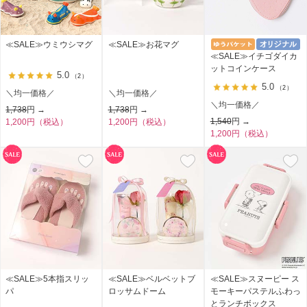
≪SALE≫ウミウシマグ
≪SALE≫お花マグ
≪SALE≫イチゴダイカ
ットコインケース
5.0
（2）
5.0
（2）
＼均一価格／
＼均一価格／
＼均一価格／
1,738
円 →
1,738
円 →
1,540
円 →
1,200円（税込）
1,200円（税込）
1,200円（税込）
≪SALE≫5本指スリッ
≪SALE≫ベルベットブ
≪SALE≫スヌーピー ス
パ
ロッサムドーム
モーキーパステルふわっ
とランチボックス