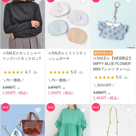
≪SALE≫カットシャー
≪SALE≫ミリミリティ
≪SALE≫【WEB限定】
リングハイネックロンT
ッシュポーチ
MIFFY BLUE FLOWER
MINI Tシャツ チャーム
4.7
5.0
（3）
（1）
5.0
（1）
＼均一価格／
＼均一価格／
＼30%OFF／
2,090
円 →
1,870
円 →
2,090
円 →
1,500円（税込）
1,500円（税込）
1,463円（税込）