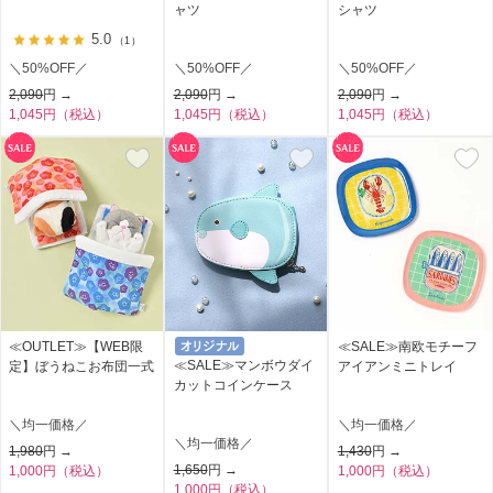
ャツ
シャツ
5.0
（1）
＼50%OFF／
＼50%OFF／
＼50%OFF／
2,090
円 →
2,090
円 →
2,090
円 →
1,045円（税込）
1,045円（税込）
1,045円（税込）
≪OUTLET≫【WEB限
≪SALE≫南欧モチーフ
≪SALE≫マンボウダイ
定】ぼうねこお布団一式
アイアンミニトレイ
カットコインケース
＼均一価格／
＼均一価格／
＼均一価格／
1,980
円 →
1,430
円 →
1,650
円 →
1,000円（税込）
1,000円（税込）
1,000円（税込）