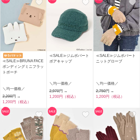
≪SALE≫ジムボバート
≪SALE≫ジムボバート
≪SALE≫BRUNA FACE
ボアキャップ
ニットグローブ
ボンディングミニフラッ
トポーチ
＼均一価格／
＼均一価格／
＼均一価格／
2,970
円 →
2,750
円 →
2,200
円 →
1,200円（税込）
1,200円（税込）
1,200円（税込）