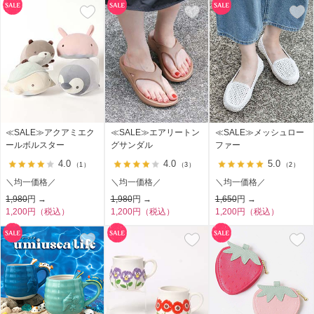
≪SALE≫アクアミエク
≪SALE≫エアリートン
≪SALE≫メッシュロー
ールボルスター
グサンダル
ファー
4.0
4.0
5.0
（1）
（3）
（2）
＼均一価格／
＼均一価格／
＼均一価格／
1,980
円 →
1,980
円 →
1,650
円 →
1,200円（税込）
1,200円（税込）
1,200円（税込）