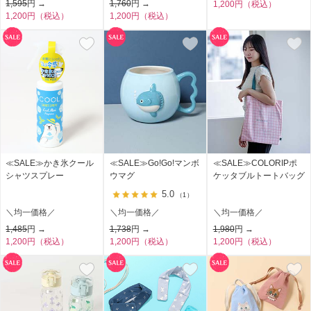
1,595
円 →
1,760
円 →
1,200円（税込）
1,200円（税込）
1,200円（税込）
≪SALE≫かき氷クール
≪SALE≫Go!Go!マンボ
≪SALE≫COLORIPポ
シャツスプレー
ウマグ
ケッタブルトートバッグ
5.0
（1）
＼均一価格／
＼均一価格／
＼均一価格／
1,485
円 →
1,738
円 →
1,980
円 →
1,200円（税込）
1,200円（税込）
1,200円（税込）