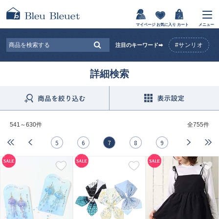
マイページ
お気に入り
カート
メニュー
#サンリオ
注目のキーワード➡
詳細検索
541～630件
全
755件
5
6
7
8
9