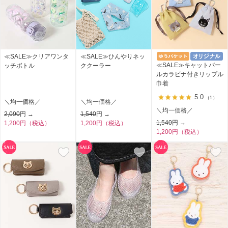
≪SALE≫クリアワンタ
≪SALE≫ひんやりネッ
≪SALE≫キャットパー
ッチボトル
ククーラー
ルカラビナ付きリップル
巾着
5.0
（1）
＼均一価格／
＼均一価格／
＼均一価格／
2,090
円 →
1,540
円 →
1,540
円 →
1,200円（税込）
1,200円（税込）
1,200円（税込）