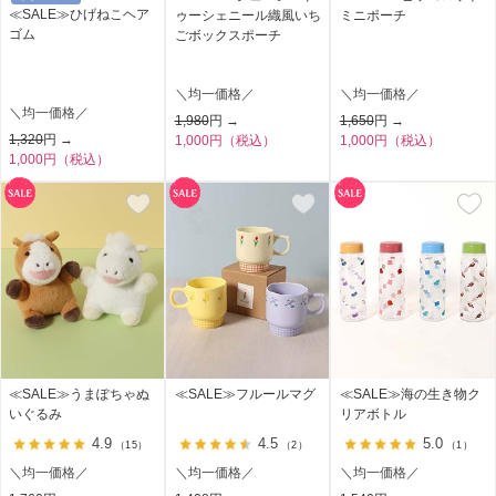
≪SALE≫ひげねこヘア
ゥーシェニール織風いち
ミニポーチ
ゴム
ごボックスポーチ
＼均一価格／
＼均一価格／
＼均一価格／
1,980
円 →
1,650
円 →
1,320
円 →
1,000円（税込）
1,000円（税込）
1,000円（税込）
≪SALE≫うまぽちゃぬ
≪SALE≫フルールマグ
≪SALE≫海の生き物ク
いぐるみ
リアボトル
4.9
4.5
5.0
（15）
（2）
（1）
＼均一価格／
＼均一価格／
＼均一価格／