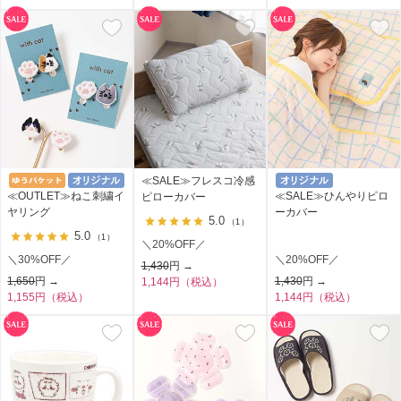
≪SALE≫フレスコ冷感
≪OUTLET≫ねこ刺繍イ
≪SALE≫ひんやりピロ
ピローカバー
ヤリング
ーカバー
5.0
（1）
5.0
（1）
＼20%OFF／
＼30%OFF／
＼20%OFF／
1,430
円 →
1,650
円 →
1,430
円 →
1,144円（税込）
1,155円（税込）
1,144円（税込）