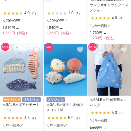
サンリオキャラクターズ
メジャー
4.0
1.0
（1）
（1）
4.8
（8）
＼20%OFF／
＼20%OFF／
＼均一価格／
1,540
円 →
1,540
円 →
1,760
円 →
1,232円（税込）
1,232円（税込）
1,200円（税込）
≪SALE≫利光春華エコ
≪SALE≫海アセテート
≪SALE≫海の生き物マ
バッグ
コーム
スコットM
5.0
（1）
4.5
5.0
（2）
（4）
＼均一価格／
＼均一価格／
＼均一価格／
1,870
円 →