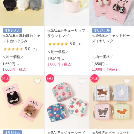
≪SALE≫チューリップ
≪SALE≫ほわほわキャ
≪SALE≫キャットビー
ラウンドマグ
ットぬいぐるみ
ズイヤリング
5.0
（1）
5.0
（4）
＼均一価格／
＼均一価格／
＼均一価格／
1,540
円 →
1,650
円 →
1,650
円 →
1,000円（税込）
1,000円（税込）
1,000円（税込）
≪SALE≫ジューシード
≪SALE≫ピッコロット