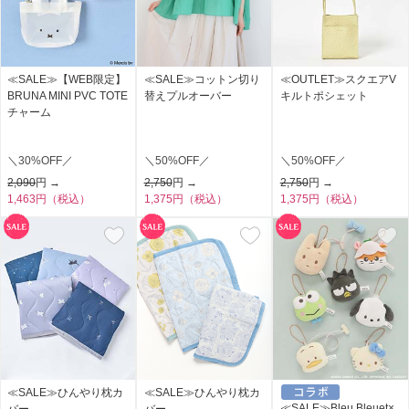
≪SALE≫【WEB限定】
≪SALE≫コットン切り
≪OUTLET≫スクエアV
BRUNA MINI PVC TOTE
替えプルオーバー
キルトポシェット
チャーム
＼30%OFF／
＼50%OFF／
＼50%OFF／
2,090
円 →
2,750
円 →
2,750
円 →
1,463円（税込）
1,375円（税込）
1,375円（税込）
≪SALE≫ひんやり枕カ
≪SALE≫ひんやり枕カ
≪SALE≫Bleu Bleuet×
バー
バー