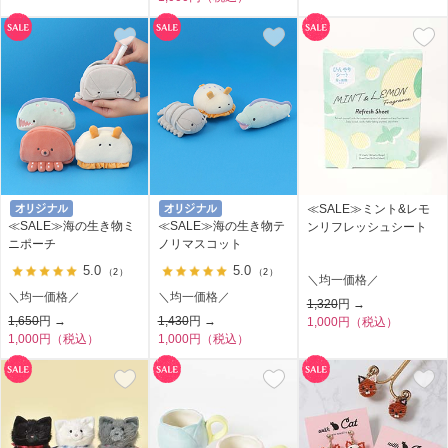
≪SALE≫ミント&レモ
≪SALE≫海の生き物ミ
≪SALE≫海の生き物テ
ンリフレッシュシート
ニポーチ
ノリマスコット
5.0
5.0
（2）
（2）
＼均一価格／
＼均一価格／
＼均一価格／
1,320
円 →
1,650
円 →
1,430
円 →
1,000円（税込）
1,000円（税込）
1,000円（税込）