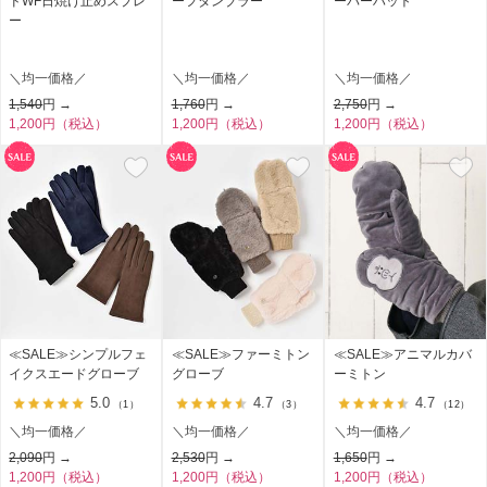
ドWF日焼け止めスプレ
ーフタンブラー
ーパーハット
ー
＼均一価格／
＼均一価格／
＼均一価格／
1,540
円 →
1,760
円 →
2,750
円 →
1,200円（税込）
1,200円（税込）
1,200円（税込）
≪SALE≫シンプルフェ
≪SALE≫ファーミトン
≪SALE≫アニマルカバ
イクスエードグローブ
グローブ
ーミトン
5.0
4.7
4.7
（1）
（3）
（12）
＼均一価格／
＼均一価格／
＼均一価格／
2,090
円 →
2,530
円 →
1,650
円 →
1,200円（税込）
1,200円（税込）
1,200円（税込）