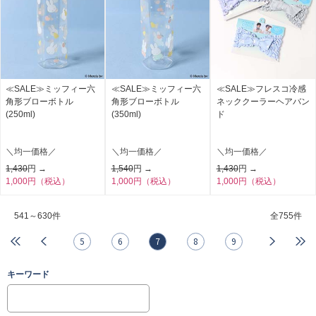
≪SALE≫ミッフィー六
≪SALE≫ミッフィー六
≪SALE≫フレスコ冷感
角形ブローボトル
角形ブローボトル
ネッククーラーヘアバン
(250ml)
(350ml)
ド
＼均一価格／
＼均一価格／
＼均一価格／
1,430
円 →
1,540
円 →
1,430
円 →
1,000円（税込）
1,000円（税込）
1,000円（税込）
541～630件
全
755件
5
6
7
8
9
キーワード