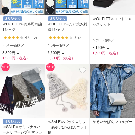
≪OUTLET≫コットンキ
≪OUTLET≫お寿司刺繍
≪OUTLET≫たい焼き刺
ャスケット
Tシャツ
繍Tシャツ
4.0
5.0
（2）
（2）
＼均一価格／
＼均一価格／
＼均一価格／
3,190
円 →
3,300
円 →
3,300
円 →
1,500円（税込）
1,500円（税込）
1,500円（税込）
≪SALE≫バックスリッ
かるいかばんショルダー
≪SALE≫オリジナルネ
ト裏ボアぽんぽんニット
ームリバーシブルマフラ
帽