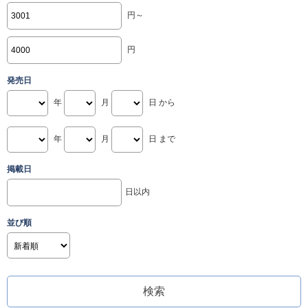
円～
円
発売日
年
月
日 から
年
月
日 まで
掲載日
日以内
並び順