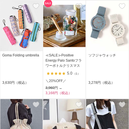
Goma Folding umbrella
≪SALE≫Positive
ソフジャウォッチ
Energy Palo Santoフラ
ワーボトルクリスマス
5.0
（1）
＼20%OFF／
3,630円（税込）
3,278円（税込）
3,960
円 →
3,168円（税込）