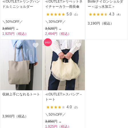
≪OUTLET≫リングハン
≪OUTLET≫リぺットネ
Boiteナイロンショルダ
ドルミニショルダー
イチャーカラ―雨長傘
ー＜はっ水加工＞
5.0
4.3
（1）
（4）
＼50%OFF／
＼30%OFF／
3,190円（税込）
3,850
円 →
3,520
円 →
1,925円（税込）
2,464円（税込）
収納上手になれるトート
≪OUTLET≫スバシア－
トート
4.0
（2）
＼50%OFF／
3,960円（税込）
3,850
円 →
1,925円（税込）