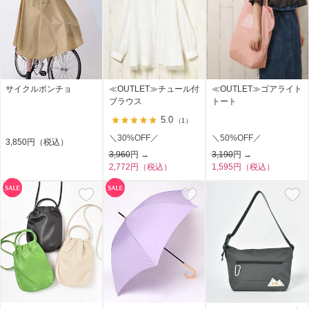
サイクルポンチョ
≪OUTLET≫チュール付
≪OUTLET≫ゴアライト
ブラウス
トート
5.0
（1）
＼30%OFF／
＼50%OFF／
3,850円（税込）
3,960
円 →
3,190
円 →
2,772円（税込）
1,595円（税込）