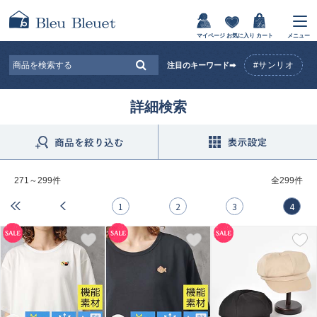
マイページ
お気に入り
カート
メニュー
#サンリオ
注目のキーワード➡
詳細検索
271～299件
全
299件
1
2
3
4