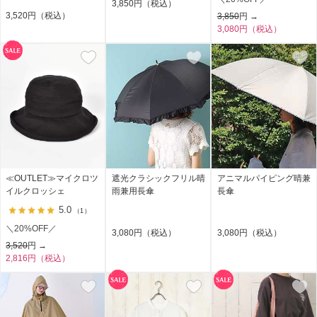
3,850円（税込）
3,520円（税込）
3,850
円 →
3,080円（税込）
≪OUTLET≫マイクロツ
遮光クラシックフリル晴
アニマルパイピング晴兼
イルクロッシェ
雨兼用長傘
長傘
5.0
（1）
＼20%OFF／
3,080円（税込）
3,080円（税込）
3,520
円 →
2,816円（税込）