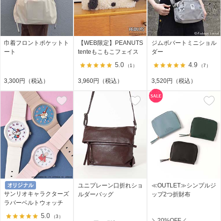
巾着フロントポケットト
【WEB限定】PEANUTS
ジムボバートミニショル
ート
tenteもこもこフェイス
ダー
5.0
4.9
（1）
（7）
3,300円（税込）
3,960円（税込）
3,520円（税込）
ユニプレーン口折れショ
≪OUTLET≫シンプルジ
サンリオキャラクターズ
ルダーバッグ
ップ2つ折財布
ラバーベルトウォッチ
5.0
（3）
＼20%OFF／