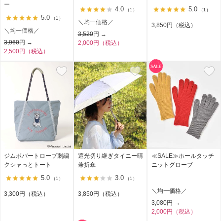
ー
4.0
5.0
（1）
（1）
5.0
（1）
＼均一価格／
3,850円（税込）
＼均一価格／
3,520
円 →
3,960
円 →
2,000円（税込）
2,500円（税込）
ジムボバートロープ刺繍
遮光切り継ぎタイニー晴
≪SALE≫ホールタッチ
クシャっとトート
兼折傘
ニットグローブ
5.0
3.0
（1）
（1）
＼均一価格／
3,300円（税込）
3,850円（税込）
3,080
円 →
2,000円（税込）